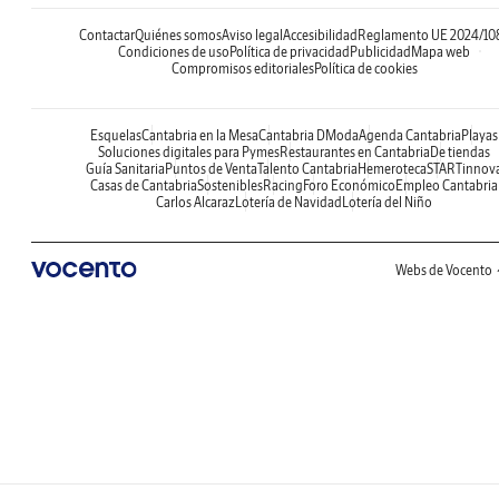
Contactar
Quiénes somos
Aviso legal
Accesibilidad
Reglamento UE 2024/10
Condiciones de uso
Política de privacidad
Publicidad
Mapa web
Compromisos editoriales
Política de cookies
Esquelas
Cantabria en la Mesa
Cantabria DModa
Agenda Cantabria
Playas
Soluciones digitales para Pymes
Restaurantes en Cantabria
De tiendas
Guía Sanitaria
Puntos de Venta
Talento Cantabria
Hemeroteca
STARTinnov
Casas de Cantabria
Sostenibles
Racing
Foro Económico
Empleo Cantabria
Carlos Alcaraz
Lotería de Navidad
Lotería del Niño
Webs de Vocento