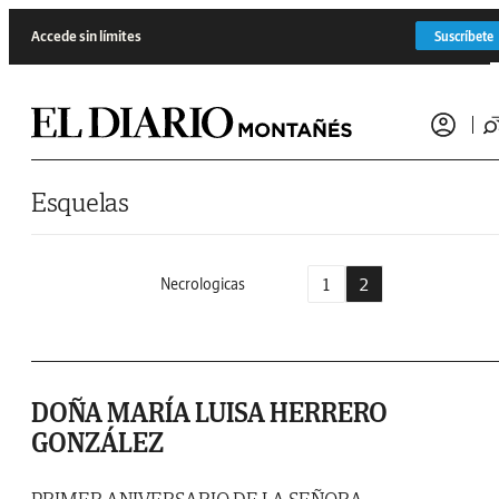
Saltar al contenido
Accede sin límites
Suscríbete
Esquelas
1
2
Necrologicas
DOÑA MARÍA LUISA HERRERO
GONZÁLEZ