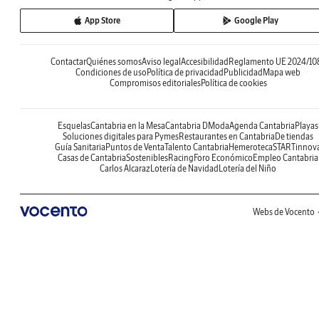
App Store
Google Play
Contactar
Quiénes somos
Aviso legal
Accesibilidad
Reglamento UE 2024/10
Condiciones de uso
Política de privacidad
Publicidad
Mapa web
Compromisos editoriales
Política de cookies
Esquelas
Cantabria en la Mesa
Cantabria DModa
Agenda Cantabria
Playas
Soluciones digitales para Pymes
Restaurantes en Cantabria
De tiendas
Guía Sanitaria
Puntos de Venta
Talento Cantabria
Hemeroteca
STARTinnov
Casas de Cantabria
Sostenibles
Racing
Foro Económico
Empleo Cantabria
Carlos Alcaraz
Lotería de Navidad
Lotería del Niño
Webs de Vocento