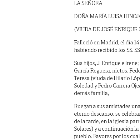
LA SEÑORA
DOÑA MARÍA LUISA HINOJ
(VIUDA DE JOSÉ ENRIQUE
Falleció en Madrid, el día 1
habiendo recibido los SS. SS. 
Sus hijos, J. Enrique e Irene
García Reguera; nietos, Fed
Teresa (viuda de Hilario Lóp
Soledad y Pedro Carrera Ojea
demás familia,
Ruegan a sus amistades una 
eterno descanso, se celeb
de la tarde, en la iglesia pa
Solares) y a continuación l
pueblo. Favores por los cua