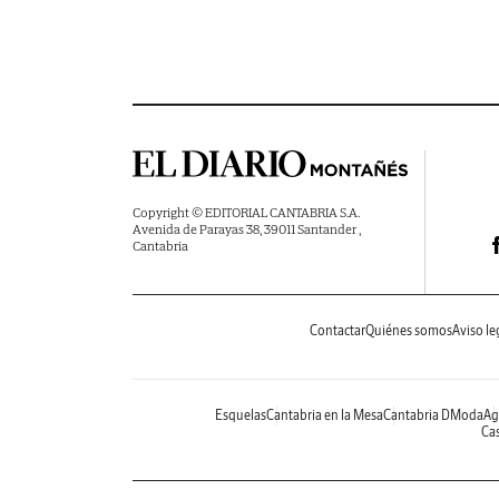
Copyright © EDITORIAL CANTABRIA S.A.
Avenida de Parayas 38, 39011 Santander ,
Cantabria
Contactar
Quiénes somos
Aviso le
Esquelas
Cantabria en la Mesa
Cantabria DModa
Ag
Cas