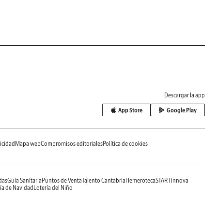
Descargar la app
App Store
Google Play
icidad
Mapa web
Compromisos editoriales
Política de cookies
das
Guía Sanitaria
Puntos de Venta
Talento Cantabria
Hemeroteca
STARTinnova
ía de Navidad
Lotería del Niño