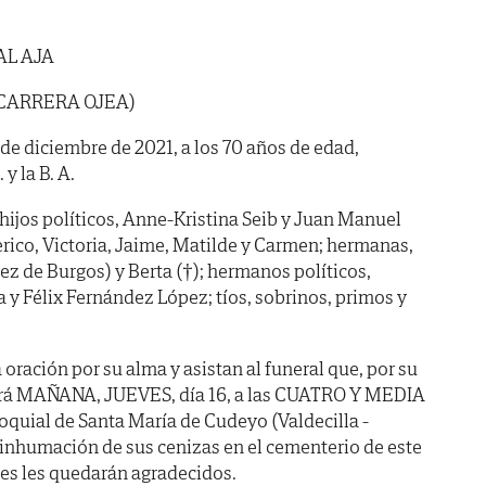
AL AJA
 CARRERA OJEA)
4 de diciembre de 2021, a los 70 años de edad,
y la B. A.
; hijos políticos, Anne-Kristina Seib y Juan Manuel
erico, Victoria, Jaime, Matilde y Carmen; hermanas,
ez de Burgos) y Berta (†); hermanos políticos,
 y Félix Fernández López; tíos, sobrinos, primos y
oración por su alma y asistan al funeral que, por su
rará MAÑANA, JUEVES, día 16, a las CUATRO Y MEDIA
rroquial de Santa María de Cudeyo (Valdecilla -
a inhumación de sus cenizas en el cementerio de este
les les quedarán agradecidos.