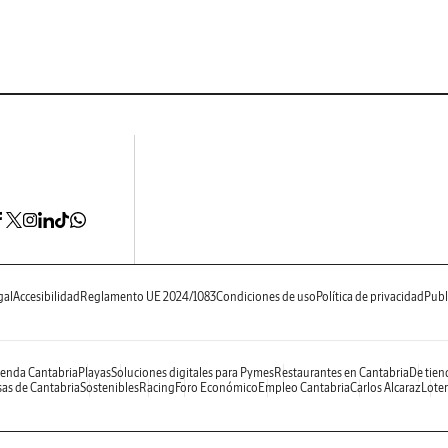
gal
Accesibilidad
Reglamento UE 2024/1083
Condiciones de uso
Política de privacidad
Publ
enda Cantabria
Playas
Soluciones digitales para Pymes
Restaurantes en Cantabria
De tien
as de Cantabria
Sostenibles
Racing
Foro Económico
Empleo Cantabria
Carlos Alcaraz
Loter