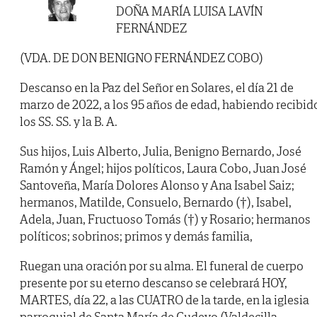
DOÑA MARÍA LUISA LAVÍN
FERNÁNDEZ
(VDA. DE DON BENIGNO FERNÁNDEZ COBO)
Descanso en la Paz del Señor en Solares, el día 21 de
marzo de 2022, a los 95 años de edad, habiendo recibid
los SS. SS. y la B. A.
Sus hijos, Luis Alberto, Julia, Benigno Bernardo, José
Ramón y Ángel; hijos políticos, Laura Cobo, Juan José
Santoveña, María Dolores Alonso y Ana Isabel Saiz;
hermanos, Matilde, Consuelo, Bernardo (†), Isabel,
Adela, Juan, Fructuoso Tomás (†) y Rosario; hermanos
políticos; sobrinos; primos y demás familia,
Ruegan una oración por su alma. El funeral de cuerpo
presente por su eterno descanso se celebrará HOY,
MARTES, día 22, a las CUATRO de la tarde, en la iglesia
parroquial de Santa María de Cudeyo (Valdecilla-