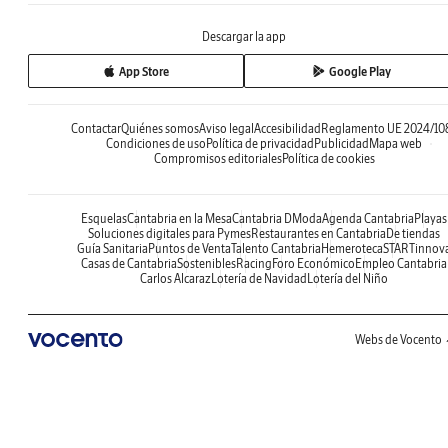
Descargar la app
App Store
Google Play
Contactar
Quiénes somos
Aviso legal
Accesibilidad
Reglamento UE 2024/10
Condiciones de uso
Política de privacidad
Publicidad
Mapa web
Compromisos editoriales
Política de cookies
Esquelas
Cantabria en la Mesa
Cantabria DModa
Agenda Cantabria
Playas
Soluciones digitales para Pymes
Restaurantes en Cantabria
De tiendas
Guía Sanitaria
Puntos de Venta
Talento Cantabria
Hemeroteca
STARTinnov
Casas de Cantabria
Sostenibles
Racing
Foro Económico
Empleo Cantabria
Carlos Alcaraz
Lotería de Navidad
Lotería del Niño
Webs de Vocento