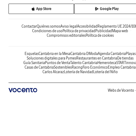
App Store
Google Play
Contactar
Quiénes somos
Aviso legal
Accesibilidad
Reglamento UE 2024/10
Condiciones de uso
Política de privacidad
Publicidad
Mapa web
Compromisos editoriales
Política de cookies
Esquelas
Cantabria en la Mesa
Cantabria DModa
Agenda Cantabria
Playas
Soluciones digitales para Pymes
Restaurantes en Cantabria
De tiendas
Guía Sanitaria
Puntos de Venta
Talento Cantabria
Hemeroteca
STARTinnov
Casas de Cantabria
Sostenibles
Racing
Foro Económico
Empleo Cantabria
Carlos Alcaraz
Lotería de Navidad
Lotería del Niño
Webs de Vocento