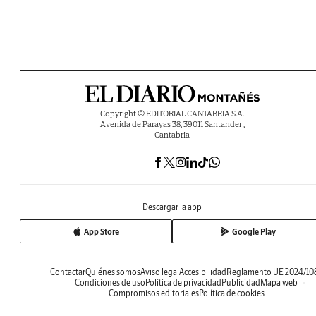
Copyright © EDITORIAL CANTABRIA S.A.
Avenida de Parayas 38, 39011 Santander ,
Cantabria
Descargar la app
App Store
Google Play
Contactar
Quiénes somos
Aviso legal
Accesibilidad
Reglamento UE 2024/10
Condiciones de uso
Política de privacidad
Publicidad
Mapa web
Compromisos editoriales
Política de cookies