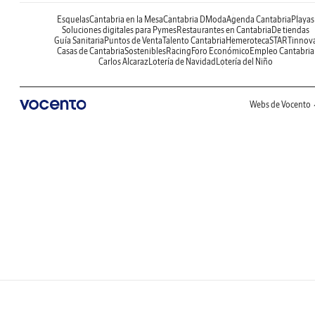
Esquelas
Cantabria en la Mesa
Cantabria DModa
Agenda Cantabria
Playas
Soluciones digitales para Pymes
Restaurantes en Cantabria
De tiendas
Guía Sanitaria
Puntos de Venta
Talento Cantabria
Hemeroteca
STARTinnov
Casas de Cantabria
Sostenibles
Racing
Foro Económico
Empleo Cantabria
Carlos Alcaraz
Lotería de Navidad
Lotería del Niño
Webs de Vocento