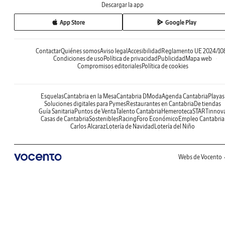
Descargar la app
App Store
Google Play
Contactar
Quiénes somos
Aviso legal
Accesibilidad
Reglamento UE 2024/10
Condiciones de uso
Política de privacidad
Publicidad
Mapa web
Compromisos editoriales
Política de cookies
Esquelas
Cantabria en la Mesa
Cantabria DModa
Agenda Cantabria
Playas
Soluciones digitales para Pymes
Restaurantes en Cantabria
De tiendas
Guía Sanitaria
Puntos de Venta
Talento Cantabria
Hemeroteca
STARTinnov
Casas de Cantabria
Sostenibles
Racing
Foro Económico
Empleo Cantabria
Carlos Alcaraz
Lotería de Navidad
Lotería del Niño
Webs de Vocento