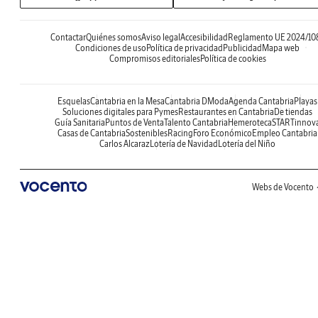
Contactar
Quiénes somos
Aviso legal
Accesibilidad
Reglamento UE 2024/10
Condiciones de uso
Política de privacidad
Publicidad
Mapa web
Compromisos editoriales
Política de cookies
Esquelas
Cantabria en la Mesa
Cantabria DModa
Agenda Cantabria
Playas
Soluciones digitales para Pymes
Restaurantes en Cantabria
De tiendas
Guía Sanitaria
Puntos de Venta
Talento Cantabria
Hemeroteca
STARTinnov
Casas de Cantabria
Sostenibles
Racing
Foro Económico
Empleo Cantabria
Carlos Alcaraz
Lotería de Navidad
Lotería del Niño
Webs de Vocento