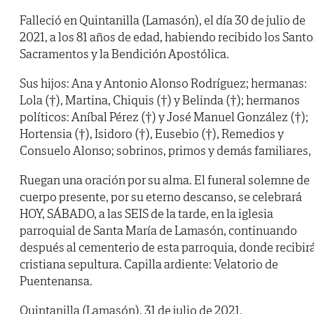
Falleció en Quintanilla (Lamasón), el día 30 de julio de
2021, a los 81 años de edad, habiendo recibido los Santo
Sacramentos y la Bendición Apostólica.
Sus hijos: Ana y Antonio Alonso Rodríguez; hermanas:
Lola (†), Martina, Chiquis (†) y Belinda (†); hermanos
políticos: Aníbal Pérez (†) y José Manuel González (†);
Hortensia (†), Isidoro (†), Eusebio (†), Remedios y
Consuelo Alonso; sobrinos, primos y demás familiares,
Ruegan una oración por su alma. El funeral solemne de
cuerpo presente, por su eterno descanso, se celebrará
HOY, SÁBADO, a las SEIS de la tarde, en la iglesia
parroquial de Santa María de Lamasón, continuando
después al cementerio de esta parroquia, donde recibir
cristiana sepultura. Capilla ardiente: Velatorio de
Puentenansa.
Quintanilla (Lamasón), 31 de julio de 2021.