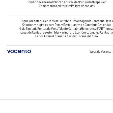
Condiciones de uso
Política de privacidad
Publicidad
Mapa web
Compromisos editoriales
Política de cookies
Esquelas
Cantabria en la Mesa
Cantabria DModa
Agenda Cantabria
Playas
Soluciones digitales para Pymes
Restaurantes en Cantabria
De tiendas
Guía Sanitaria
Puntos de Venta
Talento Cantabria
Hemeroteca
STARTinnov
Casas de Cantabria
Sostenibles
Racing
Foro Económico
Empleo Cantabria
Carlos Alcaraz
Lotería de Navidad
Lotería del Niño
Webs de Vocento