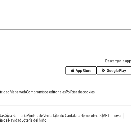
Descargar la app
App Store
Google Play
icidad
Mapa web
Compromisos editoriales
Política de cookies
das
Guía Sanitaria
Puntos de Venta
Talento Cantabria
Hemeroteca
STARTinnova
ía de Navidad
Lotería del Niño