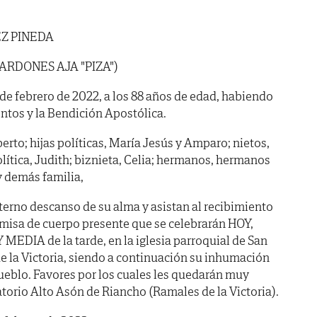
Z PINEDA
ARDONES AJA "PIZA")
0 de febrero de 2022, a los 88 años de edad, habiendo
ntos y la Bendición Apostólica.
berto; hijas políticas, María Jesús y Amparo; nietos,
lítica, Judith; biznieta, Celia; hermanos, hermanos
y demás familia,
terno descanso de su alma y asistan al recibimiento
y misa de cuerpo presente que se celebrarán HOY,
 MEDIA de la tarde, en la iglesia parroquial de San
 la Victoria, siendo a continuación su inhumación
ueblo. Favores por los cuales les quedarán muy
atorio Alto Asón de Riancho (Ramales de la Victoria).