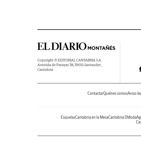
Copyright © EDITORIAL CANTABRIA S.A.
Avenida de Parayas 38, 39011 Santander ,
Cantabria
Contactar
Quiénes somos
Aviso le
Esquelas
Cantabria en la Mesa
Cantabria DModa
Ag
Cas