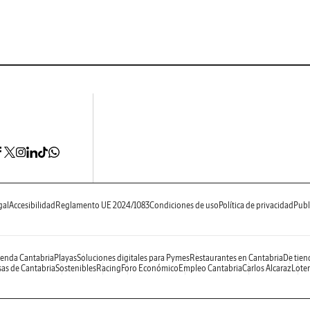
gal
Accesibilidad
Reglamento UE 2024/1083
Condiciones de uso
Política de privacidad
Publ
enda Cantabria
Playas
Soluciones digitales para Pymes
Restaurantes en Cantabria
De tien
as de Cantabria
Sostenibles
Racing
Foro Económico
Empleo Cantabria
Carlos Alcaraz
Loter