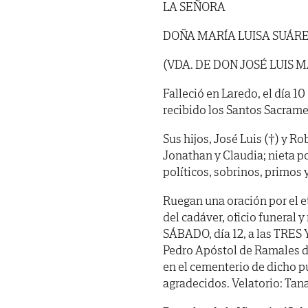
LA SEÑORA
DOÑA MARÍA LUISA SUÁRE
(VDA. DE DON JOSÉ LUIS M
Falleció en Laredo, el día 1
recibido los Santos Sacrame
Sus hijos, José Luis (†) y Ro
Jonathan y Claudia; nieta po
políticos, sobrinos, primos 
Ruegan una oración por el e
del cadáver, oficio funeral 
SÁBADO, día 12, a las TRES Y
Pedro Apóstol de Ramales de
en el cementerio de dicho p
agradecidos. Velatorio: Tan