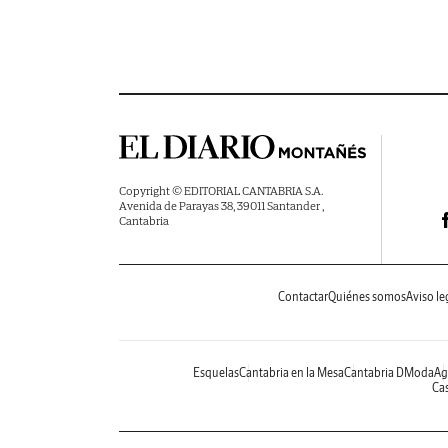
Copyright © EDITORIAL CANTABRIA S.A.
Avenida de Parayas 38, 39011 Santander ,
Cantabria
Contactar
Quiénes somos
Aviso le
Esquelas
Cantabria en la Mesa
Cantabria DModa
Ag
Cas