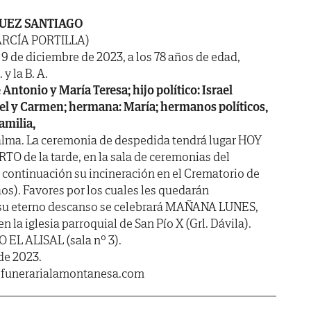
UEZ SANTIAGO
ARCÍA PORTILLA)
a 9 de diciembre de 2023, a los 78 años de edad,
y la B. A.
 Antonio y María Teresa; hijo político: Israel
gel y Carmen; hermana: María; hermanos políticos,
amilia,
alma. La ceremonia de despedida tendrá lugar HOY
O de la tarde, en la sala de ceremonias del
a continuación su incineración en el Crematorio de
s). Favores por los cuales les quedarán
r su eterno descanso se celebrará MAÑANA LUNES,
, en la iglesia parroquial de San Pío X (Grl. Dávila).
 EL ALISAL (sala nº 3).
de 2023.
.funerarialamontanesa.com