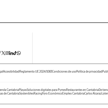
gal
Accesibilidad
Reglamento UE 2024/1083
Condiciones de uso
Política de privacidad
Publ
enda Cantabria
Playas
Soluciones digitales para Pymes
Restaurantes en Cantabria
De tien
as de Cantabria
Sostenibles
Racing
Foro Económico
Empleo Cantabria
Carlos Alcaraz
Loter