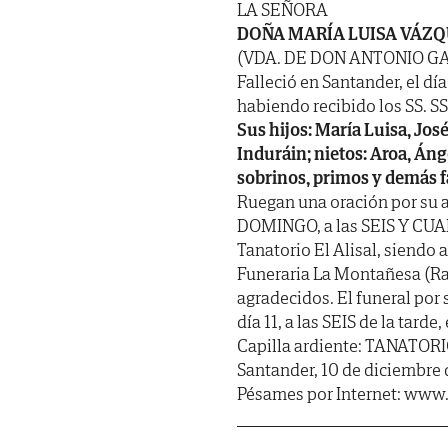
LA SEÑORA
DOÑA MARÍA LUISA VÁZQ
(VDA. DE DON ANTONIO G
Falleció en Santander, el dí
habiendo recibido los SS. SS. 
Sus hijos: María Luisa, José
Induráin; nietos: Aroa, Án
sobrinos, primos y demás f
Ruegan una oración por su 
DOMINGO, a las SEIS Y CUART
Tanatorio El Alisal, siendo 
Funeraria La Montañesa (Rao
agradecidos. El funeral po
día 11, a las SEIS de la tarde
Capilla ardiente: TANATORIO
Santander, 10 de diciembre 
Pésames por Internet: www