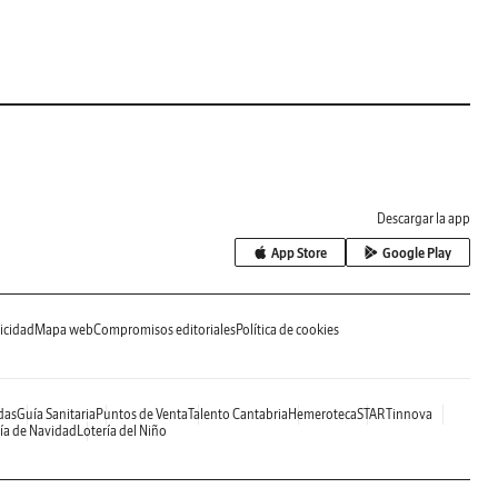
Descargar la app
App Store
Google Play
icidad
Mapa web
Compromisos editoriales
Política de cookies
das
Guía Sanitaria
Puntos de Venta
Talento Cantabria
Hemeroteca
STARTinnova
ía de Navidad
Lotería del Niño