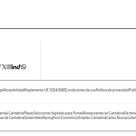
gal
Accesibilidad
Reglamento UE 2024/1083
Condiciones de uso
Política de privacidad
Publ
enda Cantabria
Playas
Soluciones digitales para Pymes
Restaurantes en Cantabria
De tien
as de Cantabria
Sostenibles
Racing
Foro Económico
Empleo Cantabria
Carlos Alcaraz
Loter