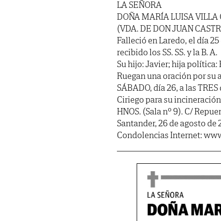
LA SEÑORA
DOÑA MARÍA LUISA VILLA 
(VDA. DE DON JUAN CAST
Falleció en Laredo, el día 2
recibido los SS. SS. y la B. A.
Su hijo: Javier; hija polític
Ruegan una oración por su a
SÁBADO, día 26, a las TRES d
Ciriego para su incinerac
HNOS. (Sala nº 9). C/ Repuen
Santander, 26 de agosto de 
Condolencias Internet: www