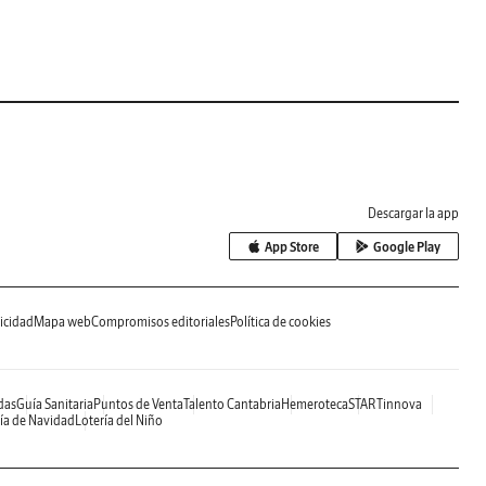
Descargar la app
App Store
Google Play
icidad
Mapa web
Compromisos editoriales
Política de cookies
das
Guía Sanitaria
Puntos de Venta
Talento Cantabria
Hemeroteca
STARTinnova
ía de Navidad
Lotería del Niño