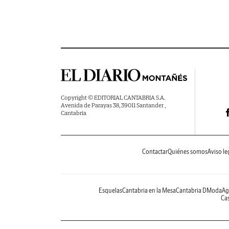
Copyright © EDITORIAL CANTABRIA S.A.
Avenida de Parayas 38, 39011 Santander ,
Cantabria
Contactar
Quiénes somos
Aviso le
Esquelas
Cantabria en la Mesa
Cantabria DModa
Ag
Cas