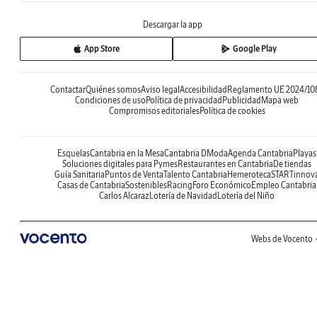
Descargar la app
App Store
Google Play
Contactar
Quiénes somos
Aviso legal
Accesibilidad
Reglamento UE 2024/10
Condiciones de uso
Política de privacidad
Publicidad
Mapa web
Compromisos editoriales
Política de cookies
Esquelas
Cantabria en la Mesa
Cantabria DModa
Agenda Cantabria
Playas
Soluciones digitales para Pymes
Restaurantes en Cantabria
De tiendas
Guía Sanitaria
Puntos de Venta
Talento Cantabria
Hemeroteca
STARTinnov
Casas de Cantabria
Sostenibles
Racing
Foro Económico
Empleo Cantabria
Carlos Alcaraz
Lotería de Navidad
Lotería del Niño
Webs de Vocento