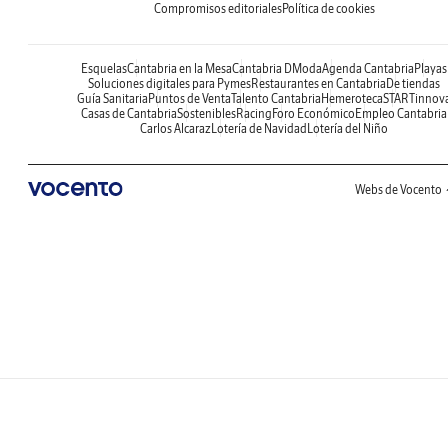
Compromisos editoriales
Política de cookies
Esquelas
Cantabria en la Mesa
Cantabria DModa
Agenda Cantabria
Playas
Soluciones digitales para Pymes
Restaurantes en Cantabria
De tiendas
Guía Sanitaria
Puntos de Venta
Talento Cantabria
Hemeroteca
STARTinnov
Casas de Cantabria
Sostenibles
Racing
Foro Económico
Empleo Cantabria
Carlos Alcaraz
Lotería de Navidad
Lotería del Niño
Webs de Vocento