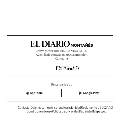
Copyright © EDITORIAL CANTABRIA S.A.
Avenida de Parayas 38, 39011 Santander ,
Cantabria
Descargar la app
App Store
Google Play
Contactar
Quiénes somos
Aviso legal
Accesibilidad
Reglamento UE 2024/10
Condiciones de uso
Política de privacidad
Publicidad
Mapa web