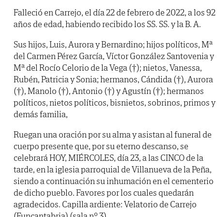
Falleció en Carrejo, el día 22 de febrero de 2022, a los 92
años de edad, habiendo recibido los SS. SS. y la B. A.
Sus hijos, Luis, Aurora y Bernardino; hijos políticos, Mª
del Carmen Pérez García, Víctor González Santovenia y
Mª del Rocío Celorio de la Vega (†); nietos, Vanessa,
Rubén, Patricia y Sonia; hermanos, Cándida (†), Aurora
(†), Manolo (†), Antonio (†) y Agustín (†); hermanos
políticos, nietos políticos, bisnietos, sobrinos, primos y
demás familia,
Ruegan una oración por su alma y asistan al funeral de
cuerpo presente que, por su eterno descanso, se
celebrará HOY, MIÉRCOLES, día 23, a las CINCO de la
tarde, en la iglesia parroquial de Villanueva de la Peña,
siendo a continuación su inhumación en el cementerio
de dicho pueblo. Favores por los cuales quedarán
agradecidos. Capilla ardiente: Velatorio de Carrejo
(Funcantabria) (sala nº 3).