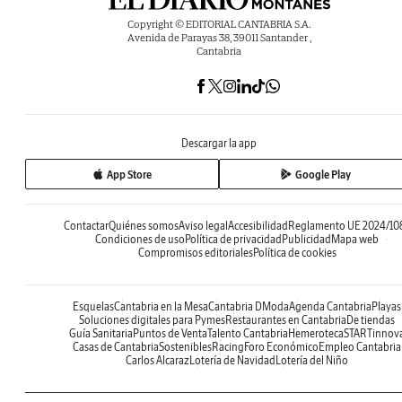
Copyright © EDITORIAL CANTABRIA S.A.
Avenida de Parayas 38, 39011 Santander ,
Cantabria
Descargar la app
App Store
Google Play
Contactar
Quiénes somos
Aviso legal
Accesibilidad
Reglamento UE 2024/10
Condiciones de uso
Política de privacidad
Publicidad
Mapa web
Compromisos editoriales
Política de cookies
Esquelas
Cantabria en la Mesa
Cantabria DModa
Agenda Cantabria
Playas
Soluciones digitales para Pymes
Restaurantes en Cantabria
De tiendas
Guía Sanitaria
Puntos de Venta
Talento Cantabria
Hemeroteca
STARTinnov
Casas de Cantabria
Sostenibles
Racing
Foro Económico
Empleo Cantabria
Carlos Alcaraz
Lotería de Navidad
Lotería del Niño