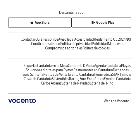
Descargar la app
App Store
Google Play
Contactar
Quiénes somos
Aviso legal
Accesibilidad
Reglamento UE 2024/10
Condiciones de uso
Política de privacidad
Publicidad
Mapa web
Compromisos editoriales
Política de cookies
Esquelas
Cantabria en la Mesa
Cantabria DModa
Agenda Cantabria
Playas
Soluciones digitales para Pymes
Restaurantes en Cantabria
De tiendas
Guía Sanitaria
Puntos de Venta
Talento Cantabria
Hemeroteca
STARTinnov
Casas de Cantabria
Sostenibles
Racing
Foro Económico
Empleo Cantabria
Carlos Alcaraz
Lotería de Navidad
Lotería del Niño
Webs de Vocento