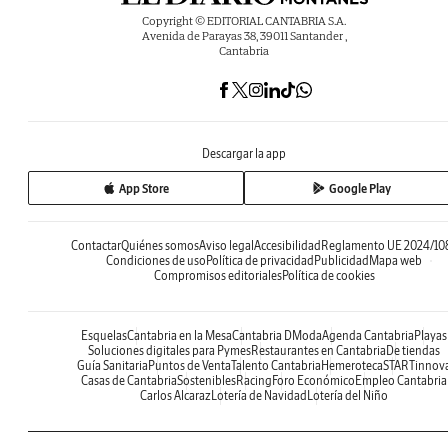
Copyright © EDITORIAL CANTABRIA S.A.
Avenida de Parayas 38, 39011 Santander ,
Cantabria
Descargar la app
App Store
Google Play
Contactar
Quiénes somos
Aviso legal
Accesibilidad
Reglamento UE 2024/10
Condiciones de uso
Política de privacidad
Publicidad
Mapa web
Compromisos editoriales
Política de cookies
Esquelas
Cantabria en la Mesa
Cantabria DModa
Agenda Cantabria
Playas
Soluciones digitales para Pymes
Restaurantes en Cantabria
De tiendas
Guía Sanitaria
Puntos de Venta
Talento Cantabria
Hemeroteca
STARTinnov
Casas de Cantabria
Sostenibles
Racing
Foro Económico
Empleo Cantabria
Carlos Alcaraz
Lotería de Navidad
Lotería del Niño