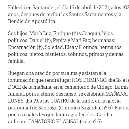
Falleció en Santander, el día 16 de abril de 2021, a los 10
años, después de recibir los Santos Sacramentos y la
Bendición Apostólica.
Sus hijos: María Luz, Enrique (†) y Joaquín; hijos
políticos: Daniel (†), Pepita y Mari Paz; hermanas:
Encarnación (†), Soledad, Elsa y Florinda; hermanos
políticos, nietos, bisnietos, sobrinos, primos y demás
familia,
Ruegan una oración por su alma y asistan a la
inhumación que tendrá lugar HOY, DOMINGO, día 18, a l
DOCE de la mañana, en el cementerio de Ciriego. La mi
funeral, por su eterno descanso, se celebrará MAÑANA,
LUNES, día 19, a las CUATRO de la tarde, en la iglesia
parroquial de Santiago (Columna Sagardía, nº 6). Favor
por los cuales les quedarán agradecidos. Capilla
ardiente: TANATORIO EL ALISAL (sala nº 6).