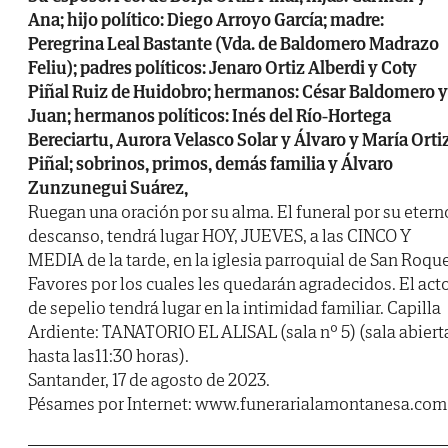
Ana; hijo político: Diego Arroyo García; madre:
Peregrina Leal Bastante (Vda. de Baldomero Madrazo
Feliu); padres políticos: Jenaro Ortiz Alberdi y Coty
Piñal Ruiz de Huidobro; hermanos: César Baldomero y
Juan; hermanos políticos: Inés del Río-Hortega
Bereciartu, Aurora Velasco Solar y Álvaro y María Orti
Piñal; sobrinos, primos, demás familia y Álvaro
Zunzunegui Suárez,
Ruegan una oración por su alma. El funeral por su etern
descanso, tendrá lugar HOY, JUEVES, a las CINCO Y
MEDIA de la tarde, en la iglesia parroquial de San Roque
Favores por los cuales les quedarán agradecidos. El act
de sepelio tendrá lugar en la intimidad familiar. Capilla
Ardiente: TANATORIO EL ALISAL (sala nº 5) (sala abiert
hasta las11:30 horas).
Santander, 17 de agosto de 2023.
Pésames por Internet: www.funerarialamontanesa.com