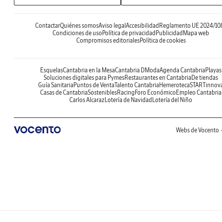
Contactar
Quiénes somos
Aviso legal
Accesibilidad
Reglamento UE 2024/10
Condiciones de uso
Política de privacidad
Publicidad
Mapa web
Compromisos editoriales
Política de cookies
Esquelas
Cantabria en la Mesa
Cantabria DModa
Agenda Cantabria
Playas
Soluciones digitales para Pymes
Restaurantes en Cantabria
De tiendas
Guía Sanitaria
Puntos de Venta
Talento Cantabria
Hemeroteca
STARTinnov
Casas de Cantabria
Sostenibles
Racing
Foro Económico
Empleo Cantabria
Carlos Alcaraz
Lotería de Navidad
Lotería del Niño
Webs de Vocento