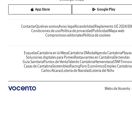
App Store
Google Play
Contactar
Quiénes somos
Aviso legal
Accesibilidad
Reglamento UE 2024/10
Condiciones de uso
Política de privacidad
Publicidad
Mapa web
Compromisos editoriales
Política de cookies
Esquelas
Cantabria en la Mesa
Cantabria DModa
Agenda Cantabria
Playas
Soluciones digitales para Pymes
Restaurantes en Cantabria
De tiendas
Guía Sanitaria
Puntos de Venta
Talento Cantabria
Hemeroteca
STARTinnov
Casas de Cantabria
Sostenibles
Racing
Foro Económico
Empleo Cantabria
Carlos Alcaraz
Lotería de Navidad
Lotería del Niño
Webs de Vocento