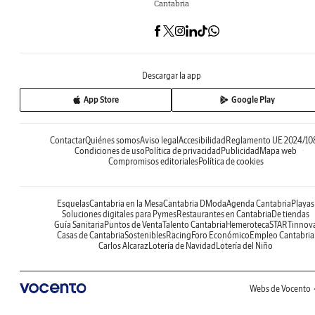
Cantabria
Descargar la app
App Store
Google Play
Contactar
Quiénes somos
Aviso legal
Accesibilidad
Reglamento UE 2024/10
Condiciones de uso
Política de privacidad
Publicidad
Mapa web
Compromisos editoriales
Política de cookies
Esquelas
Cantabria en la Mesa
Cantabria DModa
Agenda Cantabria
Playas
Soluciones digitales para Pymes
Restaurantes en Cantabria
De tiendas
Guía Sanitaria
Puntos de Venta
Talento Cantabria
Hemeroteca
STARTinnov
Casas de Cantabria
Sostenibles
Racing
Foro Económico
Empleo Cantabria
Carlos Alcaraz
Lotería de Navidad
Lotería del Niño
Webs de Vocento