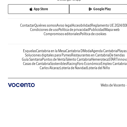
App Store
Google Play
Contactar
Quiénes somos
Aviso legal
Accesibilidad
Reglamento UE 2024/10
Condiciones de uso
Política de privacidad
Publicidad
Mapa web
Compromisos editoriales
Política de cookies
Esquelas
Cantabria en la Mesa
Cantabria DModa
Agenda Cantabria
Playas
Soluciones digitales para Pymes
Restaurantes en Cantabria
De tiendas
Guía Sanitaria
Puntos de Venta
Talento Cantabria
Hemeroteca
STARTinnov
Casas de Cantabria
Sostenibles
Racing
Foro Económico
Empleo Cantabria
Carlos Alcaraz
Lotería de Navidad
Lotería del Niño
Webs de Vocento