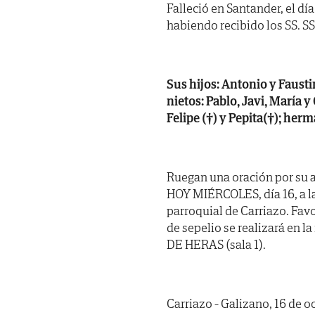
Falleció en Santander, el dí
habiendo recibido los SS. SS. 
Sus hijos: Antonio y Faustino
nietos: Pablo, Javi, María 
Felipe (†) y Pepita(†); her
Ruegan una oración por su a
HOY MIÉRCOLES, día 16, a la
parroquial de Carriazo. Favo
de sepelio se realizará en l
DE HERAS (sala 1).
Carriazo - Galizano, 16 de o