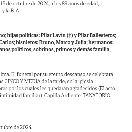
a 15 de octubre de 2024, a los 89 años de edad,
y la B. A.
; hijas políticas: Pilar Lavín (†) y Pilar Ballesteros;
y Carlos; bisnietos: Bruno, Marco y Julia; hermanos:
manos políticos, sobrinos, primos y demás familia,
lma. El funeral por su eterno descanso se celebrará
s CINCO Y MEDIA de la tarde, en la iglesia
res por los cuales les quedarán agradecidos (El acto
a intimidad familiar). Capilla Ardiente: TANATORIO
ctubre de 2024.