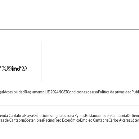
gal
Accesibilidad
Reglamento UE 2024/1083
Condiciones de uso
Política de privacidad
Publ
enda Cantabria
Playas
Soluciones digitales para Pymes
Restaurantes en Cantabria
De tien
as de Cantabria
Sostenibles
Racing
Foro Económico
Empleo Cantabria
Carlos Alcaraz
Loter