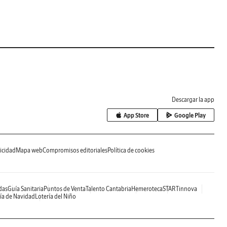
Descargar la app
App Store
Google Play
icidad
Mapa web
Compromisos editoriales
Política de cookies
das
Guía Sanitaria
Puntos de Venta
Talento Cantabria
Hemeroteca
STARTinnova
ía de Navidad
Lotería del Niño