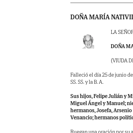
DOÑA MARÍA NATIVI
LA SEÑO
DOÑA MA
(VIUDA 
Falleció el día 25 de junio 
SS. SS. y la B. A.
Sus hijos, Felipe Julián y M
Miguel Ángel y Manuel; niet
hermanos, Josefa, Arsenio 
Venancio; hermanos polític
Ruegan una oración por su a