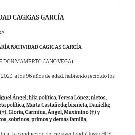
DAD CAGIGAS GARCÍA
RA
RÍA NATIVIDAD CAGIGAS GARCÍA
DE DON MAMERTO CANO VEGA)
de 2023, a los 96 años de edad, habiendo recibido los
iguel Ángel; hija política, Teresa López; nietos,
a política, Marta Castañeda; bisnieta, Daniella;
(†), Gloria, Carmina, Ángel, Maximino (†) y
os, sobrinos, primos y demás familia,
lma. La conducción del cadáver tendrá lugar HOY,