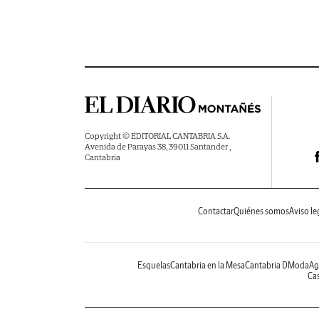
Copyright © EDITORIAL CANTABRIA S.A.
Avenida de Parayas 38, 39011 Santander ,
Cantabria
Contactar
Quiénes somos
Aviso le
Esquelas
Cantabria en la Mesa
Cantabria DModa
Ag
Cas