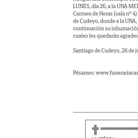
LUNES, día 26, a la UNA MENO
Carmen de Heras (sala nº 4) 
de Cudeyo, donde a la UNA, s
continuación su inhumación 
cuales les quedarán agradec
Santiago de Cudeyo, 26 de j
Pésames: www.funerariacar