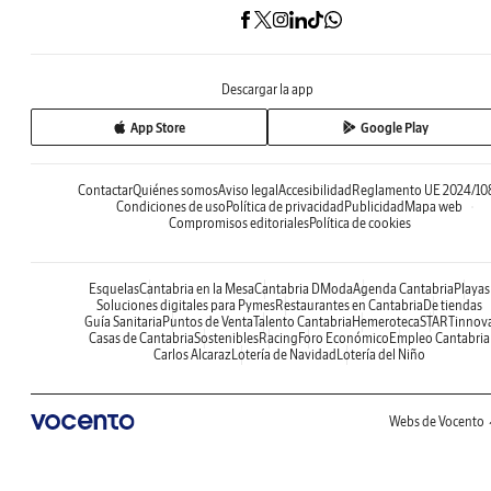
Descargar la app
App Store
Google Play
Contactar
Quiénes somos
Aviso legal
Accesibilidad
Reglamento UE 2024/10
Condiciones de uso
Política de privacidad
Publicidad
Mapa web
Compromisos editoriales
Política de cookies
Esquelas
Cantabria en la Mesa
Cantabria DModa
Agenda Cantabria
Playas
Soluciones digitales para Pymes
Restaurantes en Cantabria
De tiendas
Guía Sanitaria
Puntos de Venta
Talento Cantabria
Hemeroteca
STARTinnov
Casas de Cantabria
Sostenibles
Racing
Foro Económico
Empleo Cantabria
Carlos Alcaraz
Lotería de Navidad
Lotería del Niño
Webs de Vocento