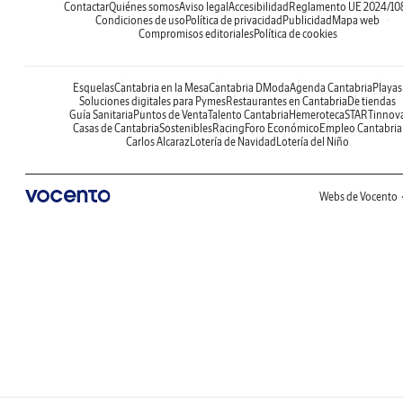
Contactar
Quiénes somos
Aviso legal
Accesibilidad
Reglamento UE 2024/10
Condiciones de uso
Política de privacidad
Publicidad
Mapa web
Compromisos editoriales
Política de cookies
Esquelas
Cantabria en la Mesa
Cantabria DModa
Agenda Cantabria
Playas
Soluciones digitales para Pymes
Restaurantes en Cantabria
De tiendas
Guía Sanitaria
Puntos de Venta
Talento Cantabria
Hemeroteca
STARTinnov
Casas de Cantabria
Sostenibles
Racing
Foro Económico
Empleo Cantabria
Carlos Alcaraz
Lotería de Navidad
Lotería del Niño
Webs de Vocento