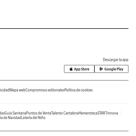
Descargar la app
App Store
Google Play
icidad
Mapa web
Compromisos editoriales
Política de cookies
das
Guía Sanitaria
Puntos de Venta
Talento Cantabria
Hemeroteca
STARTinnova
ía de Navidad
Lotería del Niño