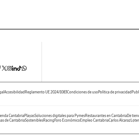
gal
Accesibilidad
Reglamento UE 2024/1083
Condiciones de uso
Política de privacidad
Publ
enda Cantabria
Playas
Soluciones digitales para Pymes
Restaurantes en Cantabria
De tien
as de Cantabria
Sostenibles
Racing
Foro Económico
Empleo Cantabria
Carlos Alcaraz
Loter