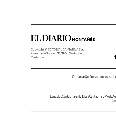
Copyright © EDITORIAL CANTABRIA S.A.
Avenida de Parayas 38, 39011 Santander ,
Cantabria
Contactar
Quiénes somos
Aviso le
Esquelas
Cantabria en la Mesa
Cantabria DModa
Ag
Cas