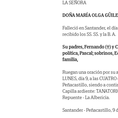
LA SEÑORA
DOÑA MARÍA OLGA GÜIL
Falleció en Santander, el dí
recibido los SS. SS. y la B. A.
Su padres, Fernando (†) y 
política, Pascal; sobrinos,
familia,
Ruegan una oración por su a
LUNES, día 9, a las CUATRO d
Peñacastillo, siendo a conti
Capilla ardiente: TANATOR
Repuente - La Albericia.
Santander - Peñacastillo, 9 