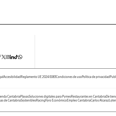
gal
Accesibilidad
Reglamento UE 2024/1083
Condiciones de uso
Política de privacidad
Publ
enda Cantabria
Playas
Soluciones digitales para Pymes
Restaurantes en Cantabria
De tien
as de Cantabria
Sostenibles
Racing
Foro Económico
Empleo Cantabria
Carlos Alcaraz
Loter