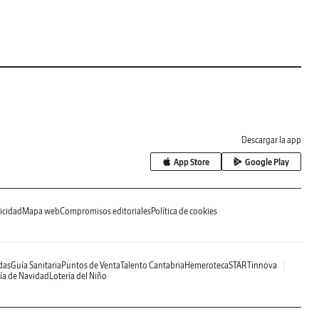
Descargar la app
App Store
Google Play
icidad
Mapa web
Compromisos editoriales
Política de cookies
das
Guía Sanitaria
Puntos de Venta
Talento Cantabria
Hemeroteca
STARTinnova
ía de Navidad
Lotería del Niño