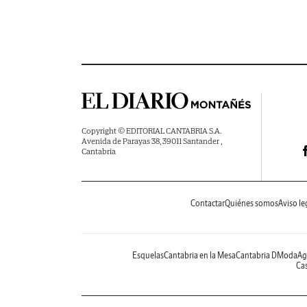
Copyright © EDITORIAL CANTABRIA S.A.
Avenida de Parayas 38, 39011 Santander ,
Cantabria
Contactar
Quiénes somos
Aviso le
Esquelas
Cantabria en la Mesa
Cantabria DModa
Ag
Cas