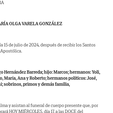
RA
RÍA OLGA VARELA GONZÁLEZ
ía 15 de julio de 2024, después de recibir los Santos
 Apostólica.
o Hernández Barreda; hijo: Marcos; hermanos: Yoli,
io, María, Ana y Roberto; hermanos políticos: José,
i; sobrinos, primos y demás familia,
lma y asistan al funeral de cuerpo presente que, por
brará HOY MIÉRCOLES, día 17, a las DOCE del