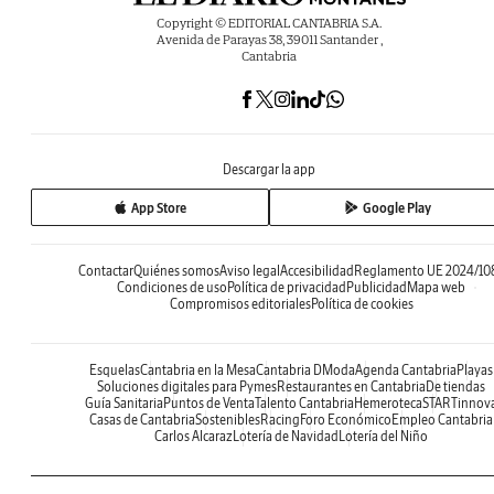
Copyright © EDITORIAL CANTABRIA S.A.
Avenida de Parayas 38, 39011 Santander ,
Cantabria
Descargar la app
App Store
Google Play
Contactar
Quiénes somos
Aviso legal
Accesibilidad
Reglamento UE 2024/10
Condiciones de uso
Política de privacidad
Publicidad
Mapa web
Compromisos editoriales
Política de cookies
Esquelas
Cantabria en la Mesa
Cantabria DModa
Agenda Cantabria
Playas
Soluciones digitales para Pymes
Restaurantes en Cantabria
De tiendas
Guía Sanitaria
Puntos de Venta
Talento Cantabria
Hemeroteca
STARTinnov
Casas de Cantabria
Sostenibles
Racing
Foro Económico
Empleo Cantabria
Carlos Alcaraz
Lotería de Navidad
Lotería del Niño