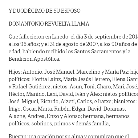
Y DUODÉCIMO DE SU ESPOSO
DON ANTONIO REVUELTA LLAMA
Que fallecieron en Laredo, el día 3 de septiembre de 201
a los 96 años; y el 31 de agosto de 2007, a los 90 años de
edad, habiendo recibido los Santos Sacramentos y la
Bendición Apostólica.
Hijos: Antonio, José Manuel, Marcelino y María Paz; hij
políticos: Florita Lainz, María Jesús Herrero, Elena Garc
y Rafael Gutiérrez; nietos: Asun, Toñi, Charo, Mari, José
Héctor, Manino, Leni, David, Iván y Álex; nietos político
José, Miguel, Ricardo, Aizeti, Carlos, e Iratxe; bisnietos:
Íñigo, Óscar, Marta, Rubén, Edgar, David, Doramas,
Alazne, Andrea, Enzo y Alonso; hermana, hermanos
políticos, sobrinos, primos y demás familia,
Ruegan una oración por su alma y comunican que el