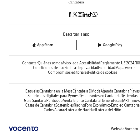
Cantabria
Descargar la app
App Store
Google Play
Contactar
Quiénes somos
Aviso legal
Accesibilidad
Reglamento UE 2024/10
Condiciones de uso
Política de privacidad
Publicidad
Mapa web
Compromisos editoriales
Política de cookies
Esquelas
Cantabria en la Mesa
Cantabria DModa
Agenda Cantabria
Playas
Soluciones digitales para Pymes
Restaurantes en Cantabria
De tiendas
Guía Sanitaria
Puntos de Venta
Talento Cantabria
Hemeroteca
STARTinnov
Casas de Cantabria
Sostenibles
Racing
Foro Económico
Empleo Cantabria
Carlos Alcaraz
Lotería de Navidad
Lotería del Niño
Webs de Vocento