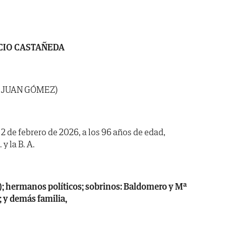
CIO CASTAÑEDA
N JUAN GÓMEZ)
a 2 de febrero de 2026, a los 96 años de edad,
y la B. A.
; hermanos políticos; sobrinos: Baldomero y Mª
; y demás familia,