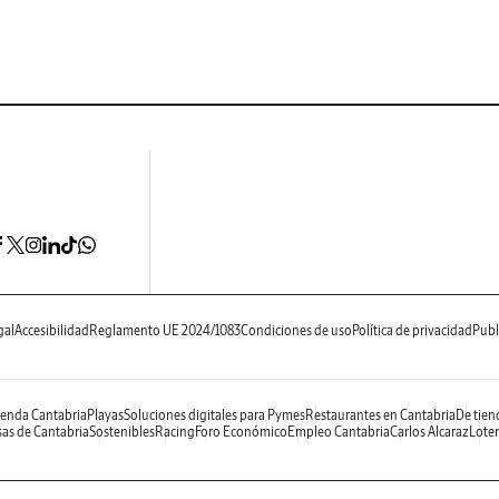
gal
Accesibilidad
Reglamento UE 2024/1083
Condiciones de uso
Política de privacidad
Publ
enda Cantabria
Playas
Soluciones digitales para Pymes
Restaurantes en Cantabria
De tien
as de Cantabria
Sostenibles
Racing
Foro Económico
Empleo Cantabria
Carlos Alcaraz
Loter