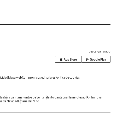
Descargar la app
App Store
Google Play
icidad
Mapa web
Compromisos editoriales
Política de cookies
das
Guía Sanitaria
Puntos de Venta
Talento Cantabria
Hemeroteca
STARTinnova
ía de Navidad
Lotería del Niño