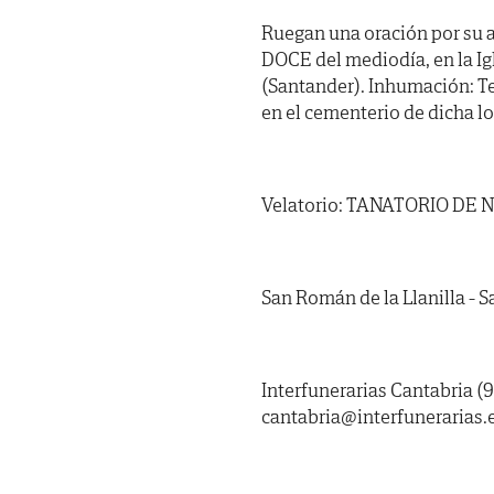
Ruegan una oración por su a
DOCE del mediodía, en la Ig
(Santander). Inhumación: Te
en el cementerio de dicha lo
Velatorio: TANATORIO DE 
San Román de la Llanilla - S
Interfunerarias Cantabria (9
cantabria@interfunerarias.