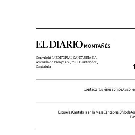
Copyright © EDITORIAL CANTABRIA S.A.
Avenida de Parayas 38, 39011 Santander ,
Cantabria
Contactar
Quiénes somos
Aviso le
Esquelas
Cantabria en la Mesa
Cantabria DModa
Ag
Cas