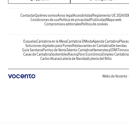
Contactar
Quiénes somos
Aviso legal
Accesibilidad
Reglamento UE 2024/10
Condiciones de uso
Política de privacidad
Publicidad
Mapa web
Compromisos editoriales
Política de cookies
Esquelas
Cantabria en la Mesa
Cantabria DModa
Agenda Cantabria
Playas
Soluciones digitales para Pymes
Restaurantes en Cantabria
De tiendas
Guía Sanitaria
Puntos de Venta
Talento Cantabria
Hemeroteca
STARTinnov
Casas de Cantabria
Sostenibles
Racing
Foro Económico
Empleo Cantabria
Carlos Alcaraz
Lotería de Navidad
Lotería del Niño
Webs de Vocento