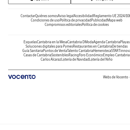
Contactar
Quiénes somos
Aviso legal
Accesibilidad
Reglamento UE 2024/10
Condiciones de uso
Política de privacidad
Publicidad
Mapa web
Compromisos editoriales
Política de cookies
Esquelas
Cantabria en la Mesa
Cantabria DModa
Agenda Cantabria
Playas
Soluciones digitales para Pymes
Restaurantes en Cantabria
De tiendas
Guía Sanitaria
Puntos de Venta
Talento Cantabria
Hemeroteca
STARTinnov
Casas de Cantabria
Sostenibles
Racing
Foro Económico
Empleo Cantabria
Carlos Alcaraz
Lotería de Navidad
Lotería del Niño
Webs de Vocento