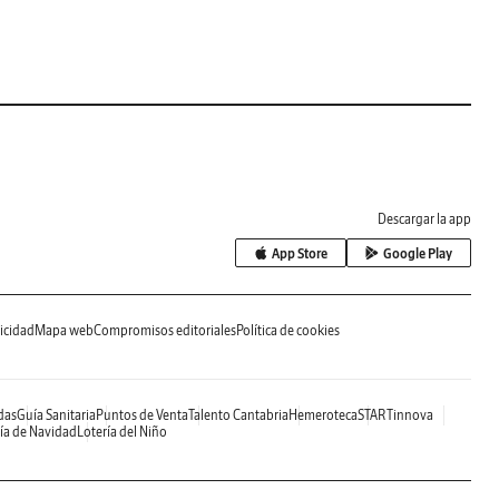
Descargar la app
App Store
Google Play
icidad
Mapa web
Compromisos editoriales
Política de cookies
das
Guía Sanitaria
Puntos de Venta
Talento Cantabria
Hemeroteca
STARTinnova
ía de Navidad
Lotería del Niño