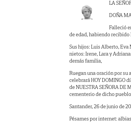
LA SEÑO
DOÑA MA
Falleció e
de edad, habiendo recibido lo
Sus hijos: Luis Alberto, Eva 
nietos: Irene, Lara y Adrian
demás familia,
Ruegan una oración por su a
celebrará HOY DOMINGO día 2
de NUESTRA SEÑORA DE MU
cementerio de dicho pueblo.
Santander, 26 de junio de 2
Pésames por internet: albi