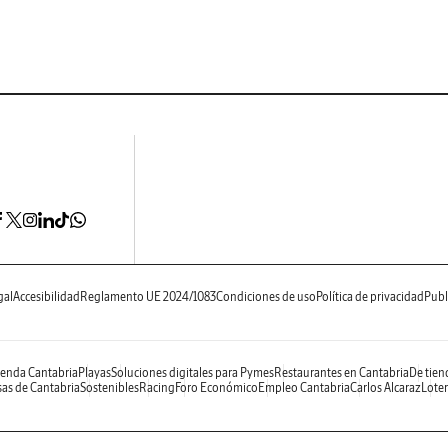
gal
Accesibilidad
Reglamento UE 2024/1083
Condiciones de uso
Política de privacidad
Publ
enda Cantabria
Playas
Soluciones digitales para Pymes
Restaurantes en Cantabria
De tien
as de Cantabria
Sostenibles
Racing
Foro Económico
Empleo Cantabria
Carlos Alcaraz
Loter