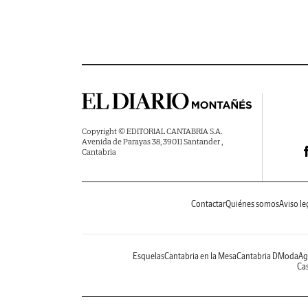
Copyright © EDITORIAL CANTABRIA S.A.
Avenida de Parayas 38, 39011 Santander ,
Cantabria
Contactar
Quiénes somos
Aviso le
Esquelas
Cantabria en la Mesa
Cantabria DModa
Ag
Cas