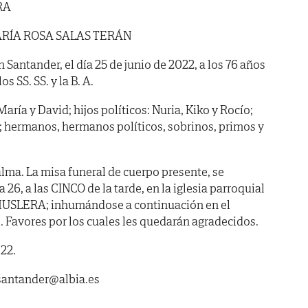
RA
RÍA ROSA SALAS TERÁN
n Santander, el día 25 de junio de 2022, a los 76 años
s SS. SS. y la B. A.
María y David; hijos políticos: Nuria, Kiko y Rocío;
a; hermanos, hermanos políticos, sobrinos, primos y
lma. La misa funeral de cuerpo presente, se
6, a las CINCO de la tarde, en la iglesia parroquial
SLERA; inhumándose a continuación en el
 Favores por los cuales les quedarán agradecidos.
022.
asantander@albia.es