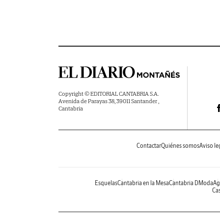
Copyright © EDITORIAL CANTABRIA S.A.
Avenida de Parayas 38, 39011 Santander ,
Cantabria
Contactar
Quiénes somos
Aviso le
Esquelas
Cantabria en la Mesa
Cantabria DModa
Ag
Cas