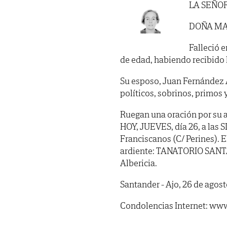
LA SEÑO
DOÑA MA
Falleció e
de edad, habiendo recibido lo
Su esposo, Juan Fernández 
políticos, sobrinos, primos 
Ruegan una oración por su a
HOY, JUEVES, día 26, a las S
Franciscanos (C/ Perines). El
ardiente: TANATORIO SANTA
Albericia.
Santander - Ajo, 26 de agost
Condolencias Internet: www