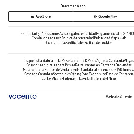
Descargar la app
App Store
Google Play
Contactar
Quiénes somos
Aviso legal
Accesibilidad
Reglamento UE 2024/10
Condiciones de uso
Política de privacidad
Publicidad
Mapa web
Compromisos editoriales
Política de cookies
Esquelas
Cantabria en la Mesa
Cantabria DModa
Agenda Cantabria
Playas
Soluciones digitales para Pymes
Restaurantes en Cantabria
De tiendas
Guía Sanitaria
Puntos de Venta
Talento Cantabria
Hemeroteca
STARTinnov
Casas de Cantabria
Sostenibles
Racing
Foro Económico
Empleo Cantabria
Carlos Alcaraz
Lotería de Navidad
Lotería del Niño
Webs de Vocento