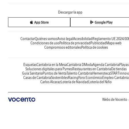
Descargar la app
App Store
Google Play
Contactar
Quiénes somos
Aviso legal
Accesibilidad
Reglamento UE 2024/10
Condiciones de uso
Política de privacidad
Publicidad
Mapa web
Compromisos editoriales
Política de cookies
Esquelas
Cantabria en la Mesa
Cantabria DModa
Agenda Cantabria
Playas
Soluciones digitales para Pymes
Restaurantes en Cantabria
De tiendas
Guía Sanitaria
Puntos de Venta
Talento Cantabria
Hemeroteca
STARTinnov
Casas de Cantabria
Sostenibles
Racing
Foro Económico
Empleo Cantabria
Carlos Alcaraz
Lotería de Navidad
Lotería del Niño
Webs de Vocento