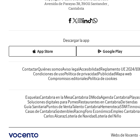
Avenida de Parayas 38, 39011 Santander ,
Cantabria
Descargar la app
App Store
Google Play
Contactar
Quiénes somos
Aviso legal
Accesibilidad
Reglamento UE 2024/10
Condiciones de uso
Política de privacidad
Publicidad
Mapa web
Compromisos editoriales
Política de cookies
Esquelas
Cantabria en la Mesa
Cantabria DModa
Agenda Cantabria
Playas
Soluciones digitales para Pymes
Restaurantes en Cantabria
De tiendas
Guía Sanitaria
Puntos de Venta
Talento Cantabria
Hemeroteca
STARTinnov
Casas de Cantabria
Sostenibles
Racing
Foro Económico
Empleo Cantabria
Carlos Alcaraz
Lotería de Navidad
Lotería del Niño
Webs de Vocento