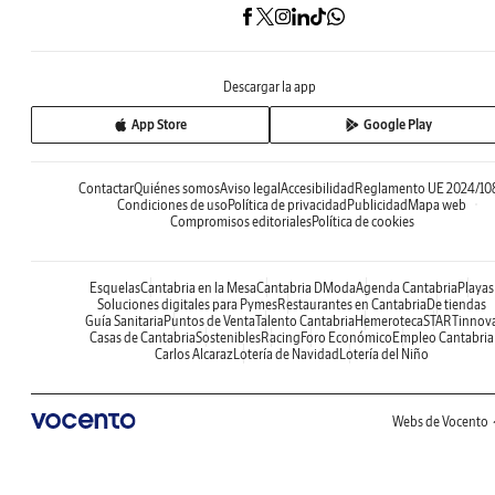
Descargar la app
App Store
Google Play
Contactar
Quiénes somos
Aviso legal
Accesibilidad
Reglamento UE 2024/10
Condiciones de uso
Política de privacidad
Publicidad
Mapa web
Compromisos editoriales
Política de cookies
Esquelas
Cantabria en la Mesa
Cantabria DModa
Agenda Cantabria
Playas
Soluciones digitales para Pymes
Restaurantes en Cantabria
De tiendas
Guía Sanitaria
Puntos de Venta
Talento Cantabria
Hemeroteca
STARTinnov
Casas de Cantabria
Sostenibles
Racing
Foro Económico
Empleo Cantabria
Carlos Alcaraz
Lotería de Navidad
Lotería del Niño
Webs de Vocento