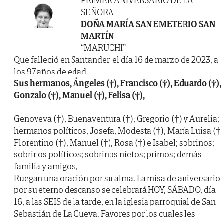
PRIMER ANIVERSARIO DE LA
SEÑORA
DOÑA MARÍA SAN EMETERIO SAN
MARTÍN
“MARUCHI”
Que falleció en Santander, el día 16 de marzo de 2023, a
los 97 años de edad.
Sus hermanos, Ángeles (†), Francisco (†), Eduardo (†),
Gonzalo (†), Manuel (†), Felisa (†),
Genoveva (†), Buenaventura (†), Gregorio (†) y Aurelia;
hermanos políticos, Josefa, Modesta (†), María Luisa (†
Florentino (†), Manuel (†), Rosa (†) e Isabel; sobrinos;
sobrinos políticos; sobrinos nietos; primos; demás
familia y amigos,
Ruegan una oración por su alma. La misa de aniversario
por su eterno descanso se celebrará HOY, SÁBADO, día
16, a las SEIS de la tarde, en la iglesia parroquial de San
Sebastián de La Cueva. Favores por los cuales les