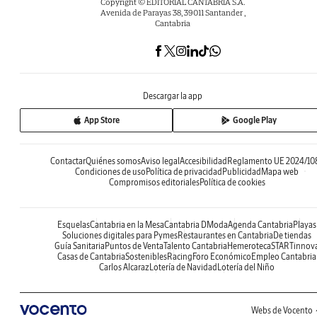
Copyright © EDITORIAL CANTABRIA S.A.
Avenida de Parayas 38, 39011 Santander ,
Cantabria
Descargar la app
App Store
Google Play
Contactar
Quiénes somos
Aviso legal
Accesibilidad
Reglamento UE 2024/10
Condiciones de uso
Política de privacidad
Publicidad
Mapa web
Compromisos editoriales
Política de cookies
Esquelas
Cantabria en la Mesa
Cantabria DModa
Agenda Cantabria
Playas
Soluciones digitales para Pymes
Restaurantes en Cantabria
De tiendas
Guía Sanitaria
Puntos de Venta
Talento Cantabria
Hemeroteca
STARTinnov
Casas de Cantabria
Sostenibles
Racing
Foro Económico
Empleo Cantabria
Carlos Alcaraz
Lotería de Navidad
Lotería del Niño
Webs de Vocento