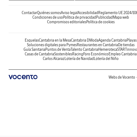
Contactar
Quiénes somos
Aviso legal
Accesibilidad
Reglamento UE 2024/10
Condiciones de uso
Política de privacidad
Publicidad
Mapa web
Compromisos editoriales
Política de cookies
Esquelas
Cantabria en la Mesa
Cantabria DModa
Agenda Cantabria
Playas
Soluciones digitales para Pymes
Restaurantes en Cantabria
De tiendas
Guía Sanitaria
Puntos de Venta
Talento Cantabria
Hemeroteca
STARTinnov
Casas de Cantabria
Sostenibles
Racing
Foro Económico
Empleo Cantabria
Carlos Alcaraz
Lotería de Navidad
Lotería del Niño
Webs de Vocento