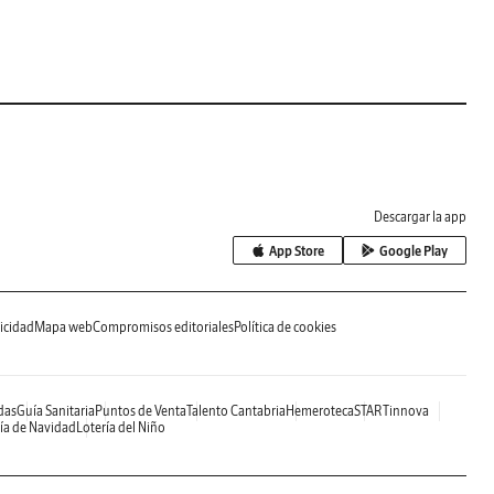
Descargar la app
App Store
Google Play
icidad
Mapa web
Compromisos editoriales
Política de cookies
das
Guía Sanitaria
Puntos de Venta
Talento Cantabria
Hemeroteca
STARTinnova
ía de Navidad
Lotería del Niño