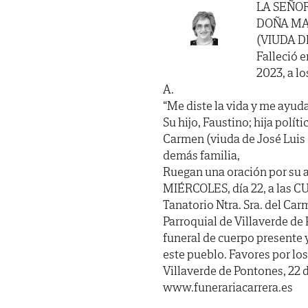
LA SEÑO
DOÑA MA
(VIUDA 
Falleció e
2023, a lo
A.
“Me diste la vida y me ayuda
Su hijo, Faustino; hija polí
Carmen (viuda de José Luis 
demás familia,
Ruegan una oración por su a
MIÉRCOLES, día 22, a las 
Tanatorio Ntra. Sra. del Carm
Parroquial de Villaverde de
funeral de cuerpo presente 
este pueblo. Favores por lo
Villaverde de Pontones, 22 
www.funerariacarrera.es