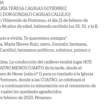
RA
RÍA TERESA CAGIGAS GUTIÉRREZ
DE DON GONZALO CAGIGAS CALLEJO)
n Villaverde de Pontones, el día 21 de febrero de
s 84 años de edad, habiendo recibido los SS. SS. y la B.
ste a vivirla. Te querremos siempre”
tica, María Nieves Ruiz; nieto, Gonzalo; hermana,
Castillo); hermanos políticos, sobrinos, primos y
lma. La conducción del cadáver tendrá lugar HOY,
CUATRO MENOS CUARTO de la tarde, desde el
en de Heras (sala nº 1) para su traslado a la Iglesia
 Pontones, donde a las CUATRO, se celebrará el
y a continuación su inhumación en el cementerio de
s cuales les quedarán agradecidos.
de febrero de 2023. Pésames: