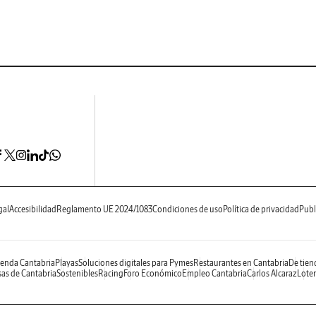
gal
Accesibilidad
Reglamento UE 2024/1083
Condiciones de uso
Política de privacidad
Publ
enda Cantabria
Playas
Soluciones digitales para Pymes
Restaurantes en Cantabria
De tien
as de Cantabria
Sostenibles
Racing
Foro Económico
Empleo Cantabria
Carlos Alcaraz
Loter