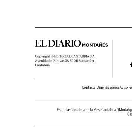
Copyright © EDITORIAL CANTABRIA S.A.
Avenida de Parayas 38, 39011 Santander ,
Cantabria
Contactar
Quiénes somos
Aviso le
Esquelas
Cantabria en la Mesa
Cantabria DModa
Ag
Cas