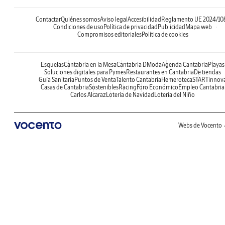
Contactar
Quiénes somos
Aviso legal
Accesibilidad
Reglamento UE 2024/10
Condiciones de uso
Política de privacidad
Publicidad
Mapa web
Compromisos editoriales
Política de cookies
Esquelas
Cantabria en la Mesa
Cantabria DModa
Agenda Cantabria
Playas
Soluciones digitales para Pymes
Restaurantes en Cantabria
De tiendas
Guía Sanitaria
Puntos de Venta
Talento Cantabria
Hemeroteca
STARTinnov
Casas de Cantabria
Sostenibles
Racing
Foro Económico
Empleo Cantabria
Carlos Alcaraz
Lotería de Navidad
Lotería del Niño
Webs de Vocento