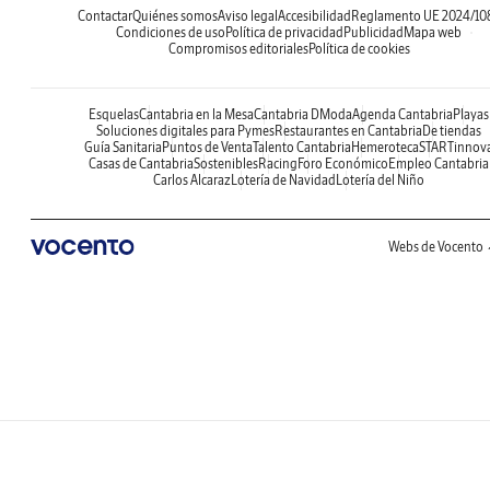
Contactar
Quiénes somos
Aviso legal
Accesibilidad
Reglamento UE 2024/10
Condiciones de uso
Política de privacidad
Publicidad
Mapa web
Compromisos editoriales
Política de cookies
Esquelas
Cantabria en la Mesa
Cantabria DModa
Agenda Cantabria
Playas
Soluciones digitales para Pymes
Restaurantes en Cantabria
De tiendas
Guía Sanitaria
Puntos de Venta
Talento Cantabria
Hemeroteca
STARTinnov
Casas de Cantabria
Sostenibles
Racing
Foro Económico
Empleo Cantabria
Carlos Alcaraz
Lotería de Navidad
Lotería del Niño
Webs de Vocento