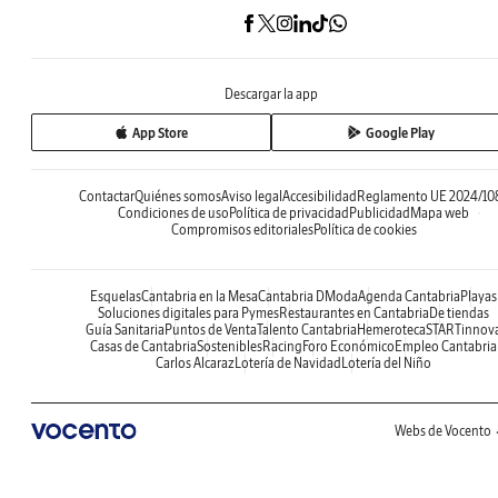
Descargar la app
App Store
Google Play
Contactar
Quiénes somos
Aviso legal
Accesibilidad
Reglamento UE 2024/10
Condiciones de uso
Política de privacidad
Publicidad
Mapa web
Compromisos editoriales
Política de cookies
Esquelas
Cantabria en la Mesa
Cantabria DModa
Agenda Cantabria
Playas
Soluciones digitales para Pymes
Restaurantes en Cantabria
De tiendas
Guía Sanitaria
Puntos de Venta
Talento Cantabria
Hemeroteca
STARTinnov
Casas de Cantabria
Sostenibles
Racing
Foro Económico
Empleo Cantabria
Carlos Alcaraz
Lotería de Navidad
Lotería del Niño
Webs de Vocento