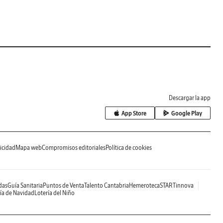
Descargar la app
App Store
Google Play
icidad
Mapa web
Compromisos editoriales
Política de cookies
das
Guía Sanitaria
Puntos de Venta
Talento Cantabria
Hemeroteca
STARTinnova
ía de Navidad
Lotería del Niño