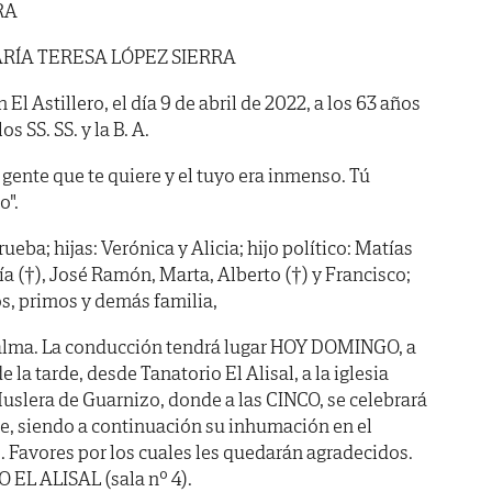
RA
RÍA TERESA LÓPEZ SIERRA
n El Astillero, el día 9 de abril de 2022, a los 63 años
s SS. SS. y la B. A.
 gente que te quiere y el tuyo era inmenso. Tú
o".
eba; hijas: Verónica y Alicia; hijo político: Matías
 (†), José Ramón, Marta, Alberto (†) y Francisco;
s, primos y demás familia,
alma. La conducción tendrá lugar HOY DOMINGO, a
 tarde, desde Tanatorio El Alisal, a la iglesia
Muslera de Guarnizo, donde a las CINCO, se celebrará
te, siendo a continuación su inhumación en el
 Favores por los cuales les quedarán agradecidos.
 EL ALISAL (sala nº 4).