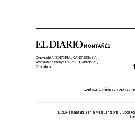
Copyright © EDITORIAL CANTABRIA S.A.
Avenida de Parayas 38, 39011 Santander ,
Cantabria
Contactar
Quiénes somos
Aviso le
Esquelas
Cantabria en la Mesa
Cantabria DModa
Ag
Cas