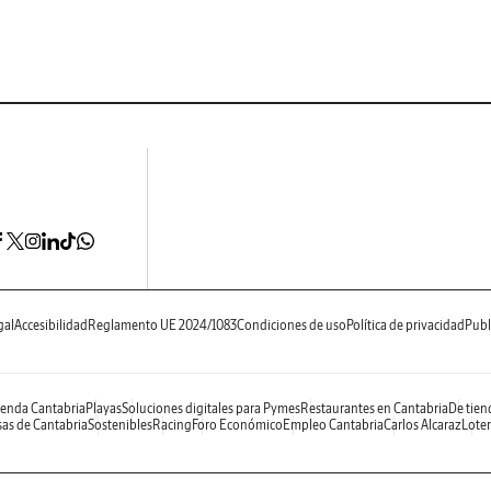
gal
Accesibilidad
Reglamento UE 2024/1083
Condiciones de uso
Política de privacidad
Publ
enda Cantabria
Playas
Soluciones digitales para Pymes
Restaurantes en Cantabria
De tien
as de Cantabria
Sostenibles
Racing
Foro Económico
Empleo Cantabria
Carlos Alcaraz
Loter