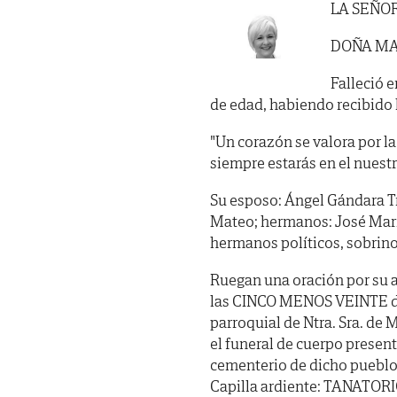
LA SEÑO
DOÑA MA
Falleció e
de edad, habiendo recibido lo
"Un corazón se valora por la
siempre estarás en el nuestr
Su esposo: Ángel Gándara Tru
Mateo; hermanos: José María
hermanos políticos, sobrino
Ruegan una oración por su 
las CINCO MENOS VEINTE de la
parroquial de Ntra. Sra. de 
el funeral de cuerpo presen
cementerio de dicho pueblo.
Capilla ardiente: TANATORIO