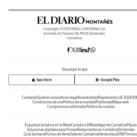
Copyright © EDITORIAL CANTABRIA S.A.
Avenida de Parayas 38, 39011 Santander ,
Cantabria
Descargar la app
App Store
Google Play
Contactar
Quiénes somos
Aviso legal
Accesibilidad
Reglamento UE 2024/10
Condiciones de uso
Política de privacidad
Publicidad
Mapa web
Compromisos editoriales
Política de cookies
Esquelas
Cantabria en la Mesa
Cantabria DModa
Agenda Cantabria
Playas
Soluciones digitales para Pymes
Restaurantes en Cantabria
De tiendas
Guía Sanitaria
Puntos de Venta
Talento Cantabria
Hemeroteca
STARTinnov