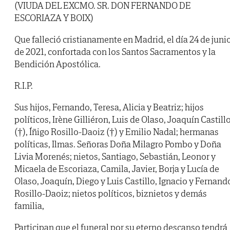
(VIUDA DEL EXCMO. SR. DON FERNANDO DE
ESCORIAZA Y BOIX)
Que falleció cristianamente en Madrid, el día 24 de juni
de 2021, confortada con los Santos Sacramentos y la
Bendición Apostólica.
R.I.P.
Sus hijos, Fernando, Teresa, Alicia y Beatriz; hijos
políticos, Irène Gilliéron, Luis de Olaso, Joaquín Castill
(†), Íñigo Rosillo-Daoiz (†) y Emilio Nadal; hermanas
políticas, Ilmas. Señoras Doña Milagro Pombo y Doña
Livia Morenés; nietos, Santiago, Sebastián, Leonor y
Micaela de Escoriaza, Camila, Javier, Borja y Lucía de
Olaso, Joaquín, Diego y Luis Castillo, Ignacio y Fernand
Rosillo-Daoiz; nietos políticos, biznietos y demás
familia,
Participan que el funeral por su eterno descanso tendrá