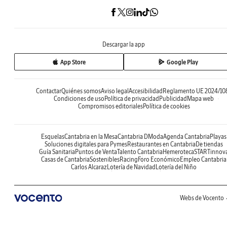
Descargar la app
App Store
Google Play
Contactar
Quiénes somos
Aviso legal
Accesibilidad
Reglamento UE 2024/10
Condiciones de uso
Política de privacidad
Publicidad
Mapa web
Compromisos editoriales
Política de cookies
Esquelas
Cantabria en la Mesa
Cantabria DModa
Agenda Cantabria
Playas
Soluciones digitales para Pymes
Restaurantes en Cantabria
De tiendas
Guía Sanitaria
Puntos de Venta
Talento Cantabria
Hemeroteca
STARTinnov
Casas de Cantabria
Sostenibles
Racing
Foro Económico
Empleo Cantabria
Carlos Alcaraz
Lotería de Navidad
Lotería del Niño
Webs de Vocento