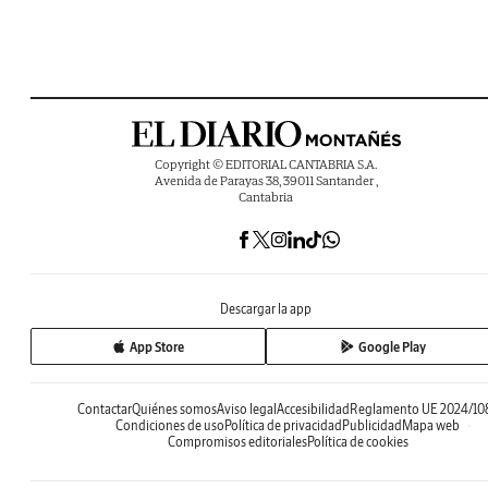
Copyright © EDITORIAL CANTABRIA S.A.
Avenida de Parayas 38, 39011 Santander ,
Cantabria
Descargar la app
App Store
Google Play
Contactar
Quiénes somos
Aviso legal
Accesibilidad
Reglamento UE 2024/10
Condiciones de uso
Política de privacidad
Publicidad
Mapa web
Compromisos editoriales
Política de cookies