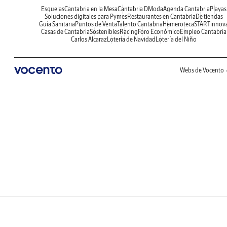
Esquelas
Cantabria en la Mesa
Cantabria DModa
Agenda Cantabria
Playas
Soluciones digitales para Pymes
Restaurantes en Cantabria
De tiendas
Guía Sanitaria
Puntos de Venta
Talento Cantabria
Hemeroteca
STARTinnov
Casas de Cantabria
Sostenibles
Racing
Foro Económico
Empleo Cantabria
Carlos Alcaraz
Lotería de Navidad
Lotería del Niño
Webs de Vocento