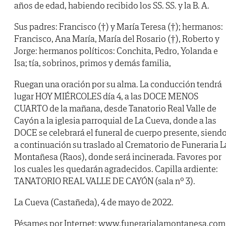
años de edad, habiendo recibido los SS. SS. y la B. A.
Sus padres: Francisco (†) y María Teresa (†); hermanos:
Francisco, Ana María, María del Rosario (†), Roberto y
Jorge: hermanos políticos: Conchita, Pedro, Yolanda e
Isa; tía, sobrinos, primos y demás familia,
Ruegan una oración por su alma. La conducción tendrá
lugar HOY MIÉRCOLES día 4, a las DOCE MENOS
CUARTO de la mañana, desde Tanatorio Real Valle de
Cayón a la iglesia parroquial de La Cueva, donde a las
DOCE se celebrará el funeral de cuerpo presente, siend
a continuación su traslado al Crematorio de Funeraria L
Montañesa (Raos), donde será incinerada. Favores por
los cuales les quedarán agradecidos. Capilla ardiente:
TANATORIO REAL VALLE DE CAYÓN (sala nº 3).
La Cueva (Castañeda), 4 de mayo de 2022.
Pésames por Internet: www.funerarialamontanesa.com