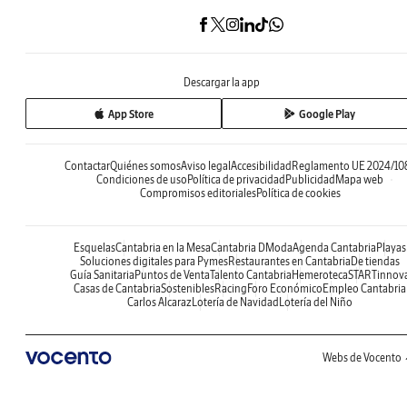
Descargar la app
App Store
Google Play
Contactar
Quiénes somos
Aviso legal
Accesibilidad
Reglamento UE 2024/10
Condiciones de uso
Política de privacidad
Publicidad
Mapa web
Compromisos editoriales
Política de cookies
Esquelas
Cantabria en la Mesa
Cantabria DModa
Agenda Cantabria
Playas
Soluciones digitales para Pymes
Restaurantes en Cantabria
De tiendas
Guía Sanitaria
Puntos de Venta
Talento Cantabria
Hemeroteca
STARTinnov
Casas de Cantabria
Sostenibles
Racing
Foro Económico
Empleo Cantabria
Carlos Alcaraz
Lotería de Navidad
Lotería del Niño
Webs de Vocento