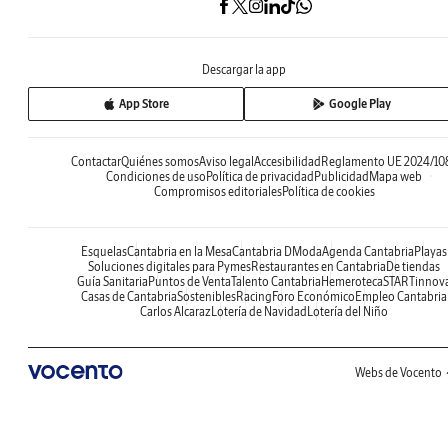
Descargar la app
App Store
Google Play
Contactar
Quiénes somos
Aviso legal
Accesibilidad
Reglamento UE 2024/10
Condiciones de uso
Política de privacidad
Publicidad
Mapa web
Compromisos editoriales
Política de cookies
Esquelas
Cantabria en la Mesa
Cantabria DModa
Agenda Cantabria
Playas
Soluciones digitales para Pymes
Restaurantes en Cantabria
De tiendas
Guía Sanitaria
Puntos de Venta
Talento Cantabria
Hemeroteca
STARTinnov
Casas de Cantabria
Sostenibles
Racing
Foro Económico
Empleo Cantabria
Carlos Alcaraz
Lotería de Navidad
Lotería del Niño
Webs de Vocento